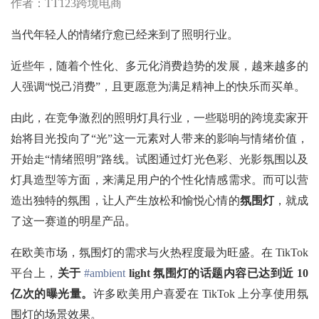
作者：TT123跨境电商
当代年轻人的情绪疗愈已经来到了照明行业。
近些年，随着个性化、多元化消费趋势的发展，越来越多的
人强调“悦己消费”，且更愿意为满足精神上的快乐而买单。
由此，在竞争激烈的照明灯具行业，一些聪明的跨境卖家开
始将目光投向了“光”这一元素对人带来的影响与情绪价值，
开始走“情绪照明”路线。试图通过灯光色彩、光影氛围以及
灯具造型等方面，来满足用户的个性化情感需求。而可以营
造出独特的氛围，让人产生放松和愉悦心情的
氛围灯
，就成
了这一赛道的明星产品。
在欧美市场，氛围灯的需求与火热程度最为旺盛。在
TikTok
平台上，
关于
#ambient
light 氛围灯的话题内容已达到近 10
亿次的曝光量。
许多欧美用户喜爱在
TikTok 上分享使用氛
围灯的场景效果。