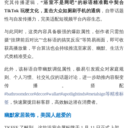
究其传播逻辑，
“浴室不是网吧”的标语精准戳中契合
TikTok 玩梗文化，直击大众如厕刷手机的通病
，自带话题
性与自发传播力，完美适配短视频平台内容生态。
与此同时，这类内容具备极强的爆款属性，创作者只需拍
摄“挂牌前后对比”“念标语的搞笑反应”等简易画面，即可收
获高播放量，平台算法也会持续推流至家居、幽默、生活方
式类精准受众。
此外，该标语自带幽默调侃属性，极易引发观众对家庭规
则、个人习惯、社交礼仪的话题讨论，进一步助推内容裂变
传播。搭配
#bathroomdecor
#decor
#wallart
#apotlightinds
#metalsign等精准标
签
，快速聚拢目标客群，高效触达潜在消费者。
幽默家居装饰，美国人超爱的
TKFFF 了解到，这款浴室金属标牌于 1 月 11 日正式上架，