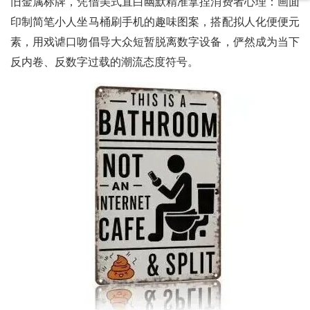
旧金属标牌，凭借美式直白幽默精准拿捏消费者心理：画面
印制简笔小人坐马桶刷手机的趣味图案，搭配拟人化便便元
素，用戏谑口吻倡导大众短暂脱离数字设备，俨然成为当下
反内卷、反数字过载的潮流态度符号。