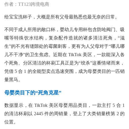
作者：TT123跨境电商
给宝宝洗杯子，大概是所有父母最熟悉也最无奈的日常。
不同于成人所用的敞口杯，婴幼儿专用杯包含防呛阀门、吸
嘴等特殊饮水结构，复杂配件造就的诸多清洁死角，“滋
生”的不光有缝隙处的霉菌刺客，更有为人父母对于“哪儿哪
儿不干净”的卫生焦虑。近期在 TikTok 美区，一款能深入各
个死角、分区清洁的杯刷工具正是为“绞杀”这番情绪而来，
凭借 5 合 1 的全能型卖点迅速突围，成为母婴类目的一匹销
量黑马。
母婴类目下的“死角克星”
数据显示，在
TikTok 美区母婴用品类目，一款主打 5 合 1
的清洁杯刷以 2445 件的周销量，登上了大类销量榜第 2 的
位置。