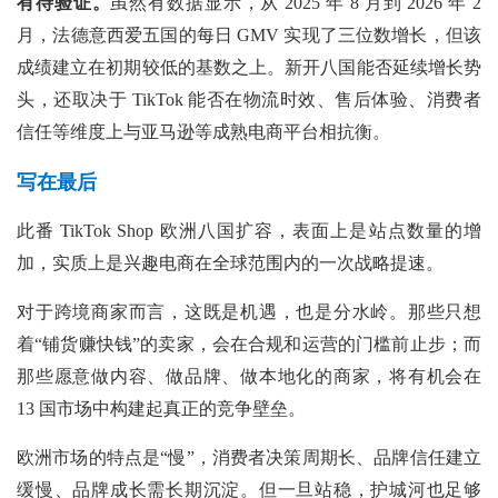
有待验证。
虽然有数据显示，从
2025 年 8 月到 2026 年 2
月，法德意西爱五国的每日 GMV 实现了三位数增长，但该
成绩建立在初期较低的基数之上。新开八国能否延续增长势
头，还取决于 TikTok 能否在物流时效、售后体验、消费者
信任等维度上与亚马逊等成熟电商平台相抗衡。
写在最后
此番
TikTok Shop 欧洲八国扩容，表面上是站点数量的增
加，实质上是兴趣电商在全球范围内的一次战略提速。
对于跨境商家而言，这既是机遇，也是分水岭。那些只想
着“铺货赚快钱”的卖家，会在合规和运营的门槛前止步；而
那些愿意做内容、做品牌、做本地化的商家，将有机会在
13 国市场中构建起真正的竞争壁垒。
欧洲市场的特点是“慢”，消费者决策周期长、品牌信任建立
缓慢、品牌成长需长期沉淀。但一旦站稳，护城河也足够