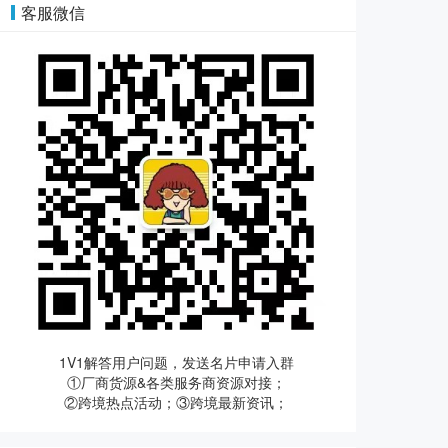
客服微信
1V1解答用户问题，发送名片申请入群
①厂商货源&各类服务商资源对接；
②跨境热点活动；③跨境最新资讯；