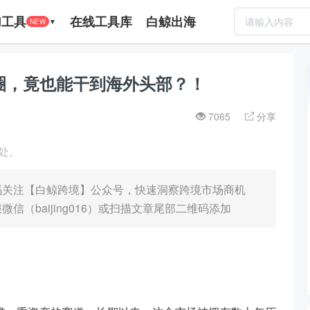
I工具
在线工具库
白鲸出海
NEW
▼
圈，竟也能干到海外头部？！
7065
分享
处。
码关注【白鲸跨境】公众号，快速洞察跨境市场商机
（baijing016）或扫描文章尾部二维码添加