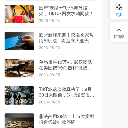
国产“老鼠干”玩偶海外爆
火，TikTok网友求购同款！
更多
2026-08-04
欧盟新规来袭！跨境卖家常
回顶部
用AI玩法，将迎来大变天
2026-08-03
单品累售10万+，武汉团队
在美国把“冷门器材”做成了
爆款
2026-08-05
TikTok这次动真格了：9月
30日大限前，这些没资质的
货一律清退
2026-08-05
非法占用38亿！上市大卖财
报造假被罚款停牌