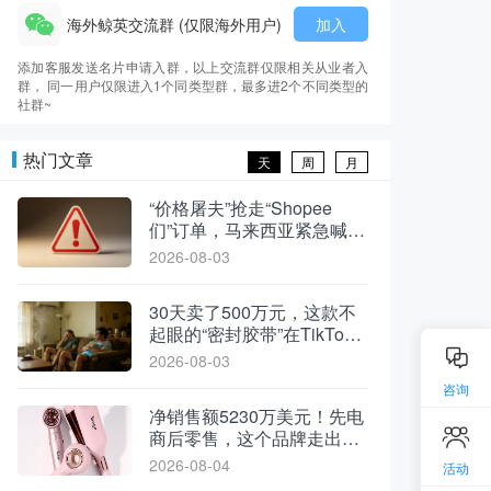
海外鲸英交流群 (仅限海外用户)
加入
添加客服发送名片申请入群，以上交流群仅限相关从业者入
群， 同一用户仅限进入1个同类型群，最多进2个不同类型的
社群~
热门文章
天
周
月
“价格屠夫”抢走“Shopee
们”订单，马来西亚紧急喊
停！
2026-08-03
30天卖了500万元，这款不
起眼的“密封胶带”在TikTok
美区闷声出单
2026-08-03
咨询
净销售额5230万美元！先电
商后零售，这个品牌走出了
不一样的路
2026-08-04
活动