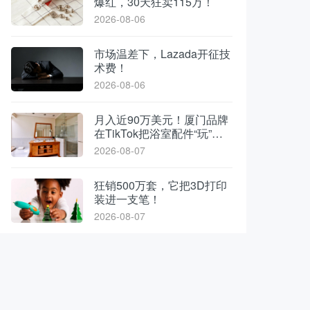
爆红，30天狂卖115万！
2026-08-06
市场温差下，Lazada开征技
术费！
2026-08-06
月入近90万美元！厦门品牌
在TikTok把浴室配件“玩”出
了新花样
2026-08-07
狂销500万套，它把3D打印
装进一支笔！
2026-08-07