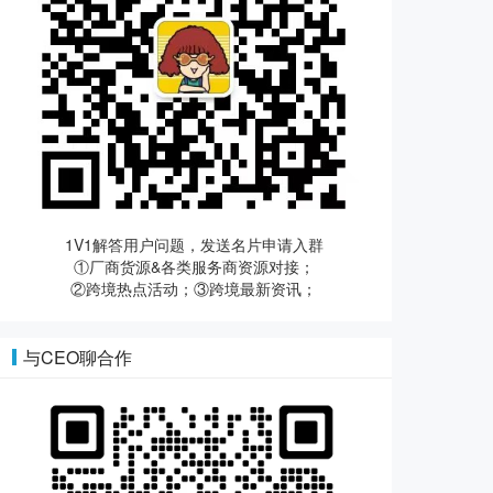
1V1解答用户问题，发送名片申请入群
①厂商货源&各类服务商资源对接；
②跨境热点活动；③跨境最新资讯；
与CEO聊合作