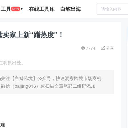
I工具
在线工具库
白鲸出海
NEW
▼
卖家上新“蹭热度”！
7774
分享
请注明原出处。
码关注【白鲸跨境】公众号，快速洞察跨境市场商机
（baijing016）或扫描文章尾部二维码添加
一难