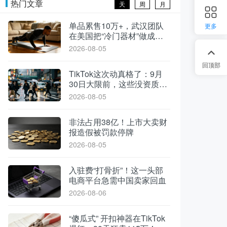
热门文章
天
周
月
单品累售10万+，武汉团队
更多
在美国把“冷门器材”做成了
爆款
2026-08-05
回顶部
TikTok这次动真格了：9月
30日大限前，这些没资质的
货一律清退
2026-08-05
非法占用38亿！上市大卖财
报造假被罚款停牌
2026-08-05
入驻费“打骨折”！这一头部
电商平台急需中国卖家回血
2026-08-06
“傻瓜式” 开扣神器在TikTok