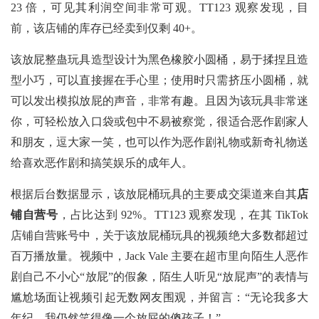
23 倍，可见其利润空间非常可观。TT123 观察发现，目
前，该店铺的库存已经卖到仅剩 40+。
该放屁整蛊玩具造型设计为黑色橡胶小圆桶，易于揉捏且造
型小巧，可以直接握在手心里；使用时只需挤压小圆桶，就
可以发出模拟放屁的声音，非常有趣。且因为该玩具非常迷
你，可轻松放入口袋或包中不易被察觉，很适合恶作剧家人
和朋友，逗大家一笑，也可以作为恶作剧礼物或新奇礼物送
给喜欢恶作剧和搞笑娱乐的成年人。
根据后台数据显示，该放屁桶玩具的主要成交渠道来自其
店
铺自营号
，占比达到
92%。TT123 观察发现，在其 TikTok
店铺自营账号中，关于该放屁桶玩具的视频绝大多数都超过
百万播放量。视频中，Jack Vale 主要在超市里向陌生人恶作
剧自己不小心“放屁”的假象，陌生人听见“放屁声”的表情与
尴尬场面让视频引起无数网友围观，并留言：“无论我多大
年纪，我仍然笑得像一个放屁的傻孩子！”