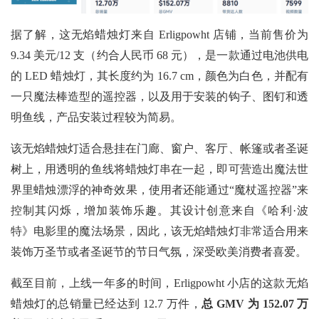
据了解，这无焰蜡烛灯来自
Erligpowht 店铺，当前售价为
9.34 美元/12 支（约合人民币 68 元），是一款通过电池供电
的 LED 蜡烛灯，其长度约为 16.7 cm，颜色为白色，并配有
一只魔法棒造型的遥控器，以及用于安装的钩子、图钉和透
明鱼线，产品安装过程较为简易。
该无焰蜡烛灯适合悬挂在门廊、窗户、客厅、帐篷或者圣诞
树上，用透明的鱼线将蜡烛灯串在一起，即可营造出魔法世
界里蜡烛漂浮的神奇效果，使用者还能通过“魔杖遥控器”来
控制其闪烁，增加装饰乐趣。其设计创意来自《哈利·波
特》电影里的魔法场景，因此，该无焰蜡烛灯非常适合用来
装饰万圣节或者圣诞节的节日气氛，深受欧美消费者喜爱。
截至目前，上线一年多的时间，Erligpowht 小店的这款无焰
蜡烛灯的总销量已经达到 12.7 万件，
总
GMV 为 152.07 万