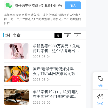
海外鲸英交流群 (仅限海外用户)
加入
添加客服发送名片申请入群，以上交流群仅限相关从业者入
群， 同一用户仅限进入1个同类型群，最多进2个不同类型的
社群~
热门文章
天
周
月
净销售额5230万美元！先电
商后零售，这个品牌走出了
不一样的路
2026-08-04
国产“老鼠干”玩偶海外爆
火，TikTok网友求购同款！
2026-08-04
咨询
单品累售10万+，武汉团队
在美国把“冷门器材”做成了
爆款
2026-08-05
活动