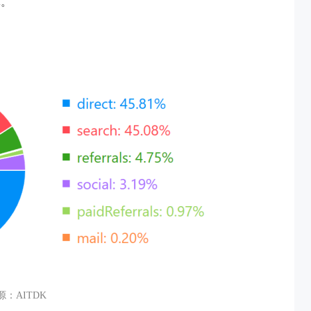
体。
源：AITDK