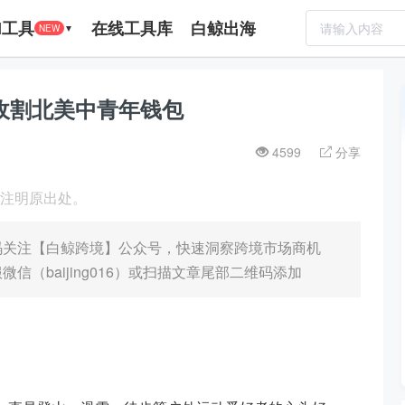
I工具
在线工具库
白鲸出海
NEW
▼
收割北美中青年钱包
4599
分享
载请注明原出处。
码关注【白鲸跨境】公众号，快速洞察跨境市场商机
（baijing016）或扫描文章尾部二维码添加