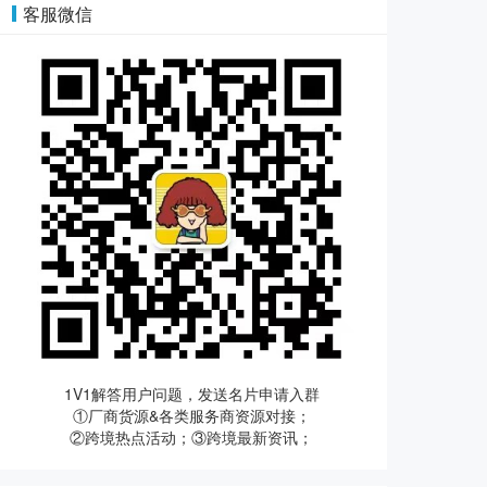
客服微信
1V1解答用户问题，发送名片申请入群
①厂商货源&各类服务商资源对接；
②跨境热点活动；③跨境最新资讯；