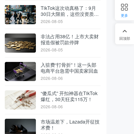
TikTok这次动真格了：9月
30日大限前，这些没资质的
更多
货一律清退
2026-08-05
非法占用38亿！上市大卖财
回顶部
报造假被罚款停牌
2026-08-05
入驻费“打骨折”！这一头部
电商平台急需中国卖家回血
2026-08-06
“傻瓜式” 开扣神器在TikTok
爆红，30天狂卖115万！
2026-08-06
市场温差下，Lazada开征技
术费！