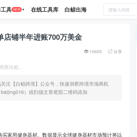
I工具
在线工具库
白鲸出海
NEW
▼
，单店铺半年进账700万美金
10650
分享
注明原出处。
码关注【白鲸跨境】公众号，快速洞察跨境市场商机
aijing016）或扫描文章尾部二维码添加
购买家用健身器材。数据显示全球健身器材市场预计将以