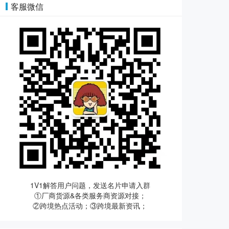
客服微信
1V1解答用户问题，发送名片申请入群
①厂商货源&各类服务商资源对接；
②跨境热点活动；③跨境最新资讯；