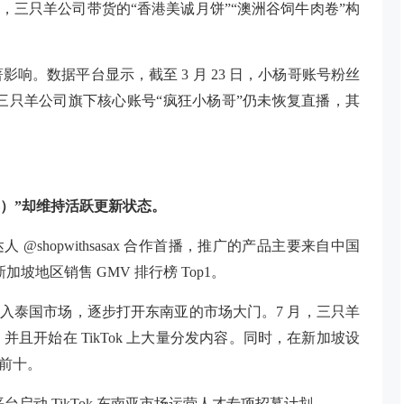
况通报，三只羊公司带货的“香港美诚月饼”“澳洲谷饲牛肉卷”构
。
著影响。数据平台显示，截至
3 月 23 日，小杨哥账号粉丝
。目前，三只羊公司旗下核心账号“疯狂小杨哥”仍未恢复直播，其
。
只羊）”却维持活跃更新状态。
人 @shopwithsasax 合作首播，推广的产品主要来自中国
加坡地区销售 GMV 排行榜 Top1。
进入泰国市场，逐步打开东南亚的市场大门。7 月，三只羊
 正式成立，并且开始在 TikTok 上大量分发内容。同时，在新加坡设
单前十。
启动 TikTok 东南亚市场运营人才专项招募计划。