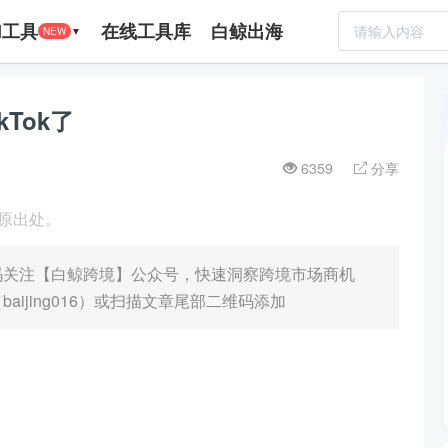
I工具
在线工具库
白鲸出海
NEW
▼
Tok了
6359
分享
明原出处。
码关注【白鲸跨境】公众号，快速洞察跨境市场商机
aijing016）或扫描文章尾部二维码添加