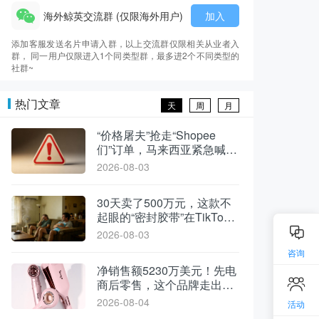
海外鲸英交流群 (仅限海外用户)
加入
添加客服发送名片申请入群，以上交流群仅限相关从业者入
群， 同一用户仅限进入1个同类型群，最多进2个不同类型的
社群~
热门文章
天
周
月
“价格屠夫”抢走“Shopee
们”订单，马来西亚紧急喊
停！
2026-08-03
30天卖了500万元，这款不
起眼的“密封胶带”在TikTok
美区闷声出单
2026-08-03
咨询
净销售额5230万美元！先电
商后零售，这个品牌走出了
不一样的路
2026-08-04
活动