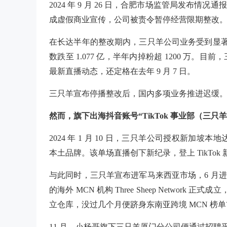
2024 年 9 月 26 日，合肥市场监管局发布情
成虚假商业宣传，公司被责令暂停经营限期整改
在长达半年的整改期内，三只羊公司业务受到显
数跌至 1.077 亿，半年内掉粉超 1200 万
最新直播动态，还定格在去年 9 月 7 日。
三只羊宣布停播整改后，国内多项业务推进迟缓
然而，旗下出海抖音账号“TikTok 事业部（三
2024 年 1 月 10 日，三只羊公司授权新加坡本地达
本土品牌。该单场直播创下新纪录，登上 TikTok 新
与此同时，三只羊宣布进军马来西亚市场，6 月
的海外 MCN 机构 Three Sheep Network
立仓库，没过几个月便跻身东南亚跨境 MCN 榜
11 月，小杨哥旗下三只羊厦门分公司便通过招聘平台