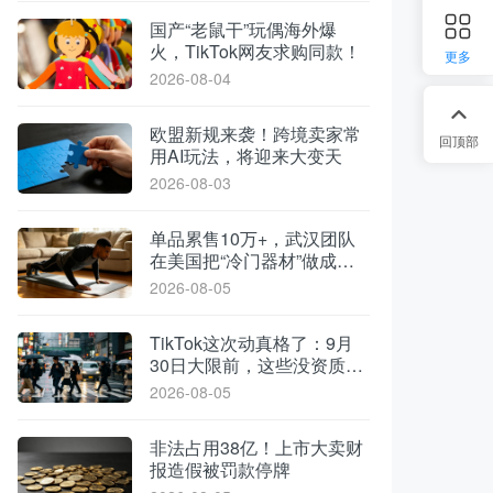
国产“老鼠干”玩偶海外爆
火，TikTok网友求购同款！
更多
2026-08-04
欧盟新规来袭！跨境卖家常
回顶部
用AI玩法，将迎来大变天
2026-08-03
单品累售10万+，武汉团队
在美国把“冷门器材”做成了
爆款
2026-08-05
TikTok这次动真格了：9月
30日大限前，这些没资质的
货一律清退
2026-08-05
非法占用38亿！上市大卖财
报造假被罚款停牌