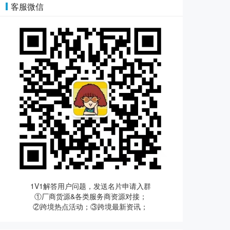
客服微信
1V1解答用户问题，发送名片申请入群
①厂商货源&各类服务商资源对接；
②跨境热点活动；③跨境最新资讯；