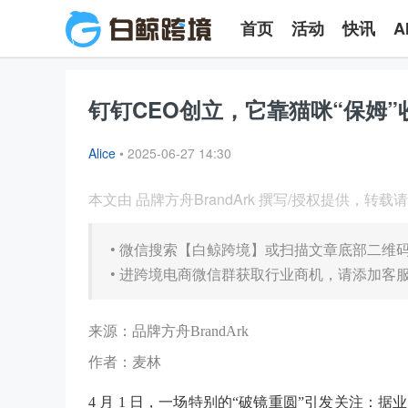
首页
活动
快讯
A
钉钉CEO创立，它靠猫咪“保姆
Alice
•
2025-06-27 14:30
本文由 品牌方舟BrandArk 撰写/授权提供，转
•
微信搜索【白鲸跨境】或扫描文章底部二维
•
进跨境电商微信群获取行业商机，请添加客服微信
来源：品牌方舟BrandArk
作者：麦林
4 月 1 日，一场特别的“破镜重圆”引发关注：据