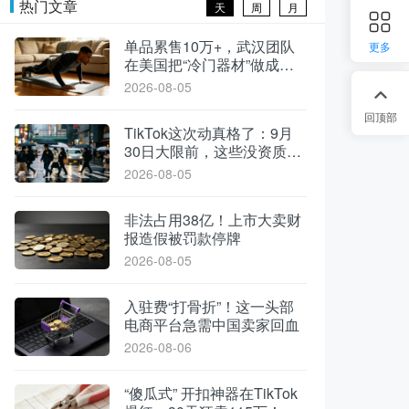
热门文章
天
周
月
单品累售10万+，武汉团队
更多
在美国把“冷门器材”做成了
爆款
2026-08-05
回顶部
TikTok这次动真格了：9月
30日大限前，这些没资质的
货一律清退
2026-08-05
非法占用38亿！上市大卖财
报造假被罚款停牌
2026-08-05
入驻费“打骨折”！这一头部
电商平台急需中国卖家回血
2026-08-06
“傻瓜式” 开扣神器在TikTok