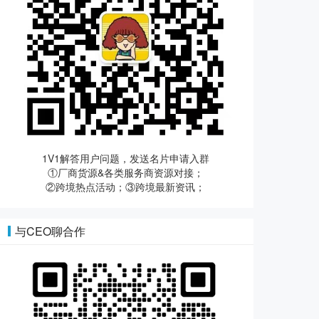
1V1解答用户问题，发送名片申请入群
①厂商货源&各类服务商资源对接；
②跨境热点活动；③跨境最新资讯；
与CEO聊合作