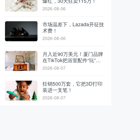
爆红，30天狂卖115万！
2026-08-06
市场温差下，Lazada开征技
术费！
2026-08-06
月入近90万美元！厦门品牌
在TikTok把浴室配件“玩”出
了新花样
2026-08-07
狂销500万套，它把3D打印
装进一支笔！
2026-08-07