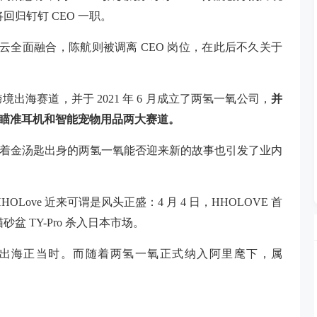
归钉钉 CEO 一职。
里云全面融合，陈航则被调离 CEO 岗位，在此后不久关于
海赛道，并于 2021 年 6 月成立了两氢一氧公司，
并
牌，分别瞄准耳机和智能宠物用品两大赛道。
含着金汤匙出身的两氢一氧能否迎来新的故事也引发了业内
ove 近来可谓是风头正盛：4 月 4 日，HHOLOVE 首
盆 TY-Pro 杀入日本市场。
出海正当时。而随着两氢一氧正式纳入阿里麾下，属