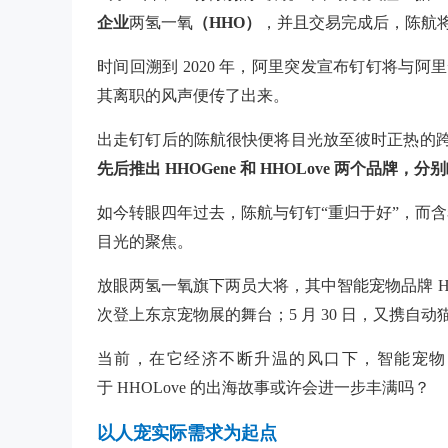
企业
两氢一氧
（HHO）
，并且交易完成后，陈航将回
时间回溯到 2020 年，阿里突发宣布钉钉将与阿
其离职的风声便传了出来。
出走钉钉后的陈航很快便将目光放至彼时正热的跨境出
先后推出 HHOGene 和 HHOLove 两个品
如今转眼四年过去，陈航与钉钉“重归于好”，而
目光的聚焦。
放眼两氢一氧旗下两员大将，其中智能宠物品牌 HHOL
次登上东京宠物展的舞台；5 月 30 日，又携自动猫砂
当前，在它经济不断升温的风口下，智能宠物
于 HHOLove 的出海故事或许会进一步丰满吗？
以人宠实际需求为起点