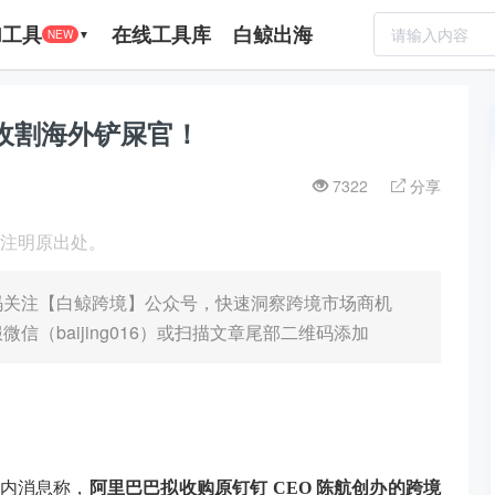
I工具
在线工具库
白鲸出海
NEW
▼
”收割海外铲屎官！
7322
分享
载请注明原出处。
码关注【白鲸跨境】公众号，快速洞察跨境市场商机
（baijing016）或扫描文章尾部二维码添加
业内消息称，
阿里巴巴拟收购原钉钉 CEO 陈航创办的跨境