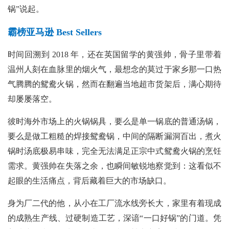
锅”说起。
霸榜亚马逊 Best Sellers
时间回溯到
2018 年，还在英国留学的黄强帅，骨子里带着
温州人刻在血脉里的烟火气，最想念的莫过于家乡那一口热
气腾腾的鸳鸯火锅，然而在翻遍当地超市货架后，满心期待
却屡屡落空。
彼时海外市场上的火锅锅具，要么是单一锅底的普通汤锅，
要么是做工粗糙的焊接鸳鸯锅，中间的隔断漏洞百出，煮火
锅时汤底极易串味，完全无法满足正宗中式鸳鸯火锅的烹饪
需求。黄强帅在失落之余，也瞬间敏锐地察觉到：这看似不
起眼的生活痛点，背后藏着巨大的市场缺口。
身为厂二代的他，从小在工厂流水线旁长大，家里有着现成
的成熟生产线、过硬制造工艺，深谙“一口好锅”的门道。凭