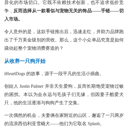
异化的市场切口。它既不依赖技术创新，也不追求低价竞
争，
反而选择从一款看似与宠物无关的饰品——手链——切
入市场。
令人意外的是，这款手链推出后，迅速走红，并助力品牌跑
出了千万美金级别的营收。那么，这个小众单品究竟是如何
撬动起整个宠物消费赛道的？
从收养一只狗开始
iHeartDogs 的故事，源于一段平凡的生活小插曲。
创始人
Justin Palmer 并非天生爱狗，反而长期饱受宠物过敏
的困扰。本以为会永远与毛孩子们无缘，但因妻子酷爱犬
只，他的生活逐渐与狗狗产生了交集。
一次偶然的机会，夫妻俩在家附近的山区，邂逅了一只两岁
的流浪西伯利亚雪橇犬——他们为它取名 Splash。