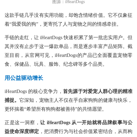
图源：iHeartDogs
这款手链几乎没有实用功能，却饱含情绪价值。它不仅象征
着“我爱我的狗”，更寄托了人与宠物之间的情感牵挂。
手链的走红，让
iHeartDogs 快速积累了第一批忠实用户。但
其并没有止步于这一爆款单品，而是逐步丰富产品矩阵。截
至目前，从官网可见，iHeartDogs的产品已全面覆盖宠物零
食、保健品、玩具、服饰、纪念碑等多个品类。
用公益驱动增长
iHeartDogs 的核心竞争力，
首先源于对爱宠人群心理的精准
捕捉。
它深知，宠物主人不仅在乎自家狗狗的健康与快乐，
更怀揣着“希望所有狗狗都被善待”的共情愿望。
正是这一洞察，
让
iHeartDogs 从一开始就将品牌叙事与公
益使命深度绑定
，把消费行为与社会价值紧密结合，从而构