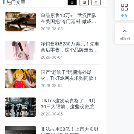
热门文章
天
周
月
单品累售10万+，武汉团队
更多
在美国把“冷门器材”做成了
爆款
2026-08-05
回顶部
净销售额5230万美元！先电
商后零售，这个品牌走出了
不一样的路
2026-08-04
国产“老鼠干”玩偶海外爆
火，TikTok网友求购同款！
2026-08-04
TikTok这次动真格了：9月
30日大限前，这些没资质的
货一律清退
2026-08-05
非法占用38亿！上市大卖财