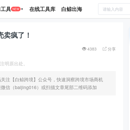
I工具
在线工具库
白鲸出海
NEW
▼
壳卖疯了！
4383
分享
载请注明原出处。
码关注【白鲸跨境】公众号，快速洞察跨境市场商机
（baijing016）或扫描文章尾部二维码添加