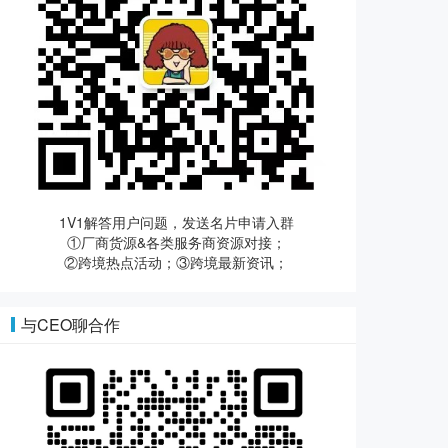
1V1解答用户问题，发送名片申请入群
①厂商货源&各类服务商资源对接；
②跨境热点活动；③跨境最新资讯；
与CEO聊合作